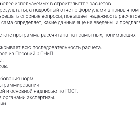
олее используемых в строительстве расчетов.
результаты, а подробный отчет с формулами в привычном
азрешать спорные вопросы, повышает надежность расчетов
сама определяет, какие данные еще не введены, и предлаг
ростоте программа рассчитана на грамотных, понимающих
аскрывает всю последовательность расчета.
ов из Пособий к СНиП.
ы.
ков.
ебования норм.
рограммирования.
й и основной надписью по ГОСТ.
я органами экспертизы.
ий.