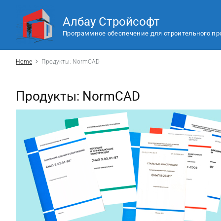
S
k
Албау Стройсофт
i
p
Программное обеспечение для строительного пр
t
o
Home
Продукты: NormCAD
c
o
n
t
Продукты: NormCAD
e
n
t