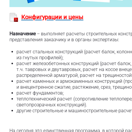
Конфигурации и цены
Назначение
– выполняет расчеты строительных конст
представления заказчику и в органы экспертизы:
расчет стальных конструкций (расчет балок, колон
из гнутых профилей);
расчет железобетонных конструкций (расчет балок, 
т.ч. тавровых и двутавровых, расчет на косое внец
распределенной арматурой, расчет на трещиностойк
расчет каменных и армокаменных конструкций (пр
и внецентренное сжатие, растяжение, срез, трещино
расчет фундаментов;
теплотехнический расчет (сопротивление теплопере
светопрозрачных конструкций).
другие строительные и машиностроительные расче
На сегодня это единственная программа, в которой ра