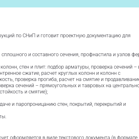
рукций по СНиП и готовит проектную документацию для
н сплошного и составного сечения, профнастила и узлов ф
колонн, стен и плит: подбор арматуры, проверка сечений – 
ентренное сжатие, расчет круглых колонн и колонн с
ость, проверка прогиба, расчет на смятие и продавливание
оверка сечений – прямоугольных и тавровых на центральн
стойкость и смятие);
даче и паропроницанию стен, покрытий, перекрытий и
ты.
счет оформляется в виде текстового документа (в формате