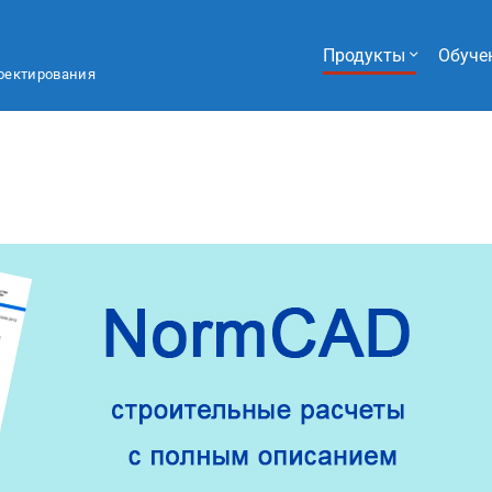
Продукты
Обуче
оектирования