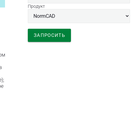
Продукт
ерм
в
);
ое